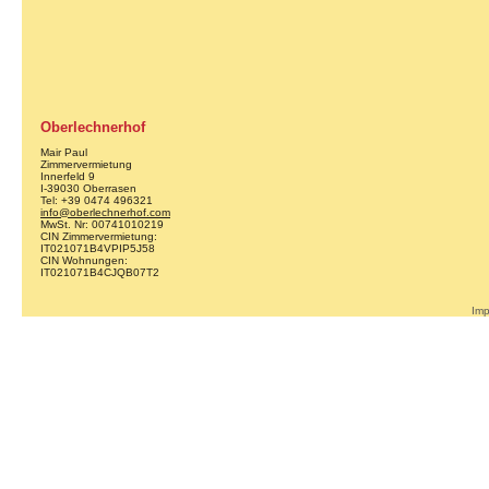
Oberlechnerhof
Mair Paul
Zimmervermietung
Innerfeld 9
I-39030 Oberrasen
Tel: +39 0474 496321
info@oberlechnerhof.com
MwSt. Nr: 00741010219
CIN Zimmervermietung:
IT021071B4VPIP5J58
CIN Wohnungen:
IT021071B4CJQB07T2
Im